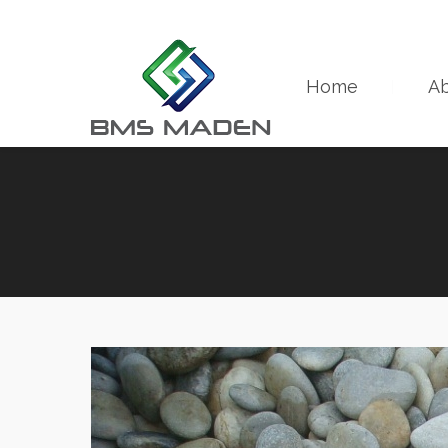
+90 533 201 11 35
info@bmsmaden.com
Home
Ab
You are here: