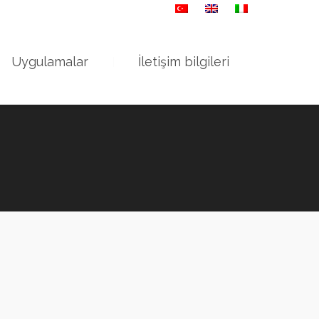
ansuroğlu Mah. Bayraklı İzmir
Uygulamalar
İletişim bilgileri