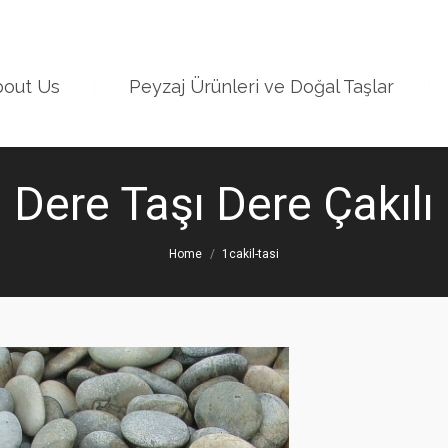
288/5 sk no 10 M
out Us
Peyzaj Ürünleri ve Doğal Taşlar
Dere Taşı Dere Çakılı
Home
1cakil-tasi