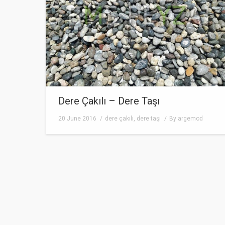
Dere Çakılı – Dere Taşı
20 June 2016
dere çakılı
,
dere taşı
By
argemod