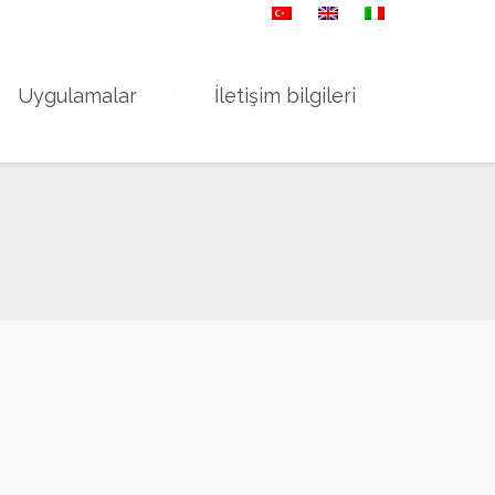
ansuroğlu Mah. Bayraklı İzmir
Uygulamalar
İletişim bilgileri