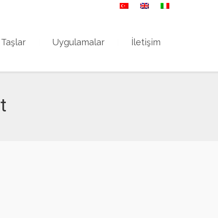
ansuroğlu Mah. Bayraklı İzmir
 Taşlar
Uygulamalar
İletişim
t