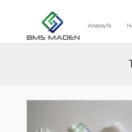
+90 533 201 11 35
info@bmsmaden.com
Anasayfa
H