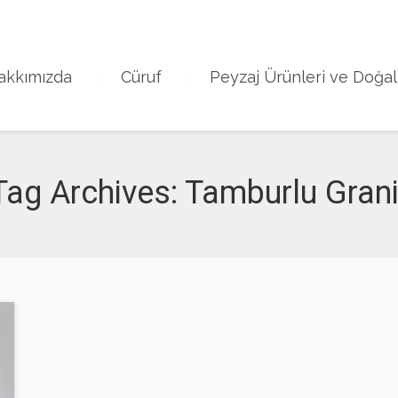
288/5 sk no 10 M
akkımızda
Cüruf
Peyzaj Ürünleri ve Doğal
Tag Archives:
Tamburlu Grani